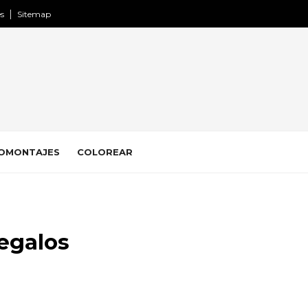
es
Sitemap
OMONTAJES
COLOREAR
regalos