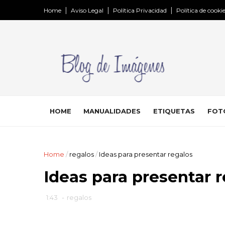
Home
Aviso Legal
Política Privacidad
Política de cooki
HOME
MANUALIDADES
ETIQUETAS
FOT
Home
/
regalos
/
Ideas para presentar regalos
Ideas para presentar 
1:43
-
regalos