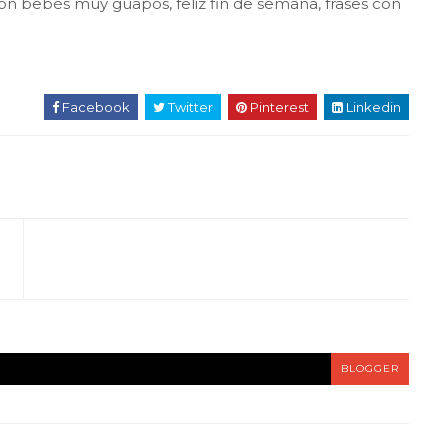
on bebés muy guapos, feliz fin de semana, frases con
Facebook
Twitter
Pinterest
Linkedin
BLOGGER