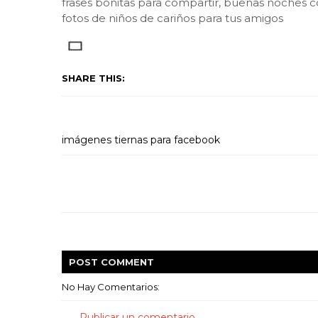
frases bonitas para compartir, buenas noches c
fotos de niños de cariños para tus amigos
SHARE THIS:
imágenes tiernas para facebook
POST
COMMENT
No Hay Comentarios:
Publicar un comentario