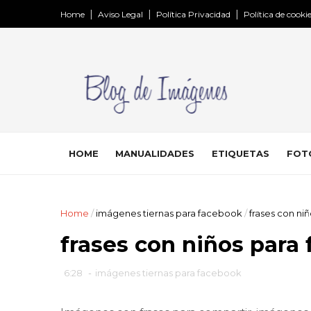
Home
Aviso Legal
Política Privacidad
Política de cooki
HOME
MANUALIDADES
ETIQUETAS
FOT
Home
/
imágenes tiernas para facebook
/
frases con ni
frases con niños para
6:28
-
imágenes tiernas para facebook