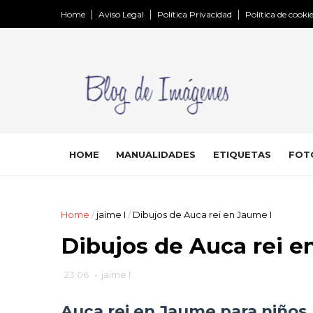
Home
Aviso Legal
Política Privacidad
Política de cooki
HOME
MANUALIDADES
ETIQUETAS
FOT
Home
/
jaime I
/
Dibujos de Auca rei en Jaume I
Dibujos de Auca rei e
23:06
-
jaime I
Auca rei en Jaume para niños