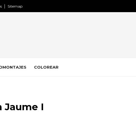
es
Sitemap
OMONTAJES
COLOREAR
n Jaume I