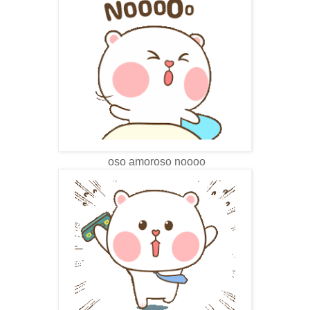
oso amoroso noooo