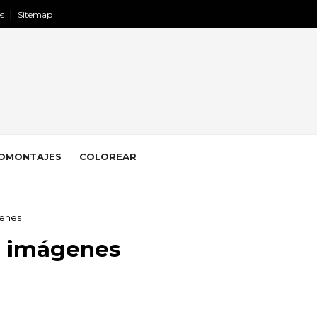
es
Sitemap
OMONTAJES
COLOREAR
genes
to imágenes