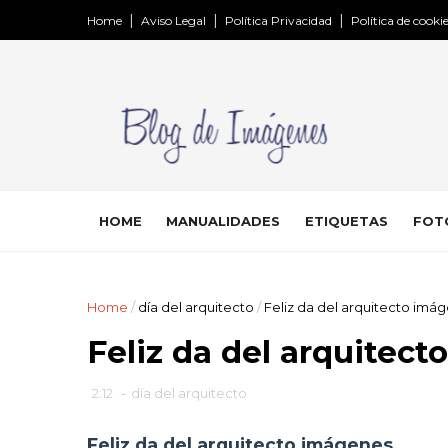
Home
Aviso Legal
Política Privacidad
Política de cooki
HOME
MANUALIDADES
ETIQUETAS
FOT
Home
/
día del arquitecto
/
Feliz da del arquitecto imá
Feliz da del arquitec
2:12
-
día del arquitecto
Feliz da del arquitecto imágenes