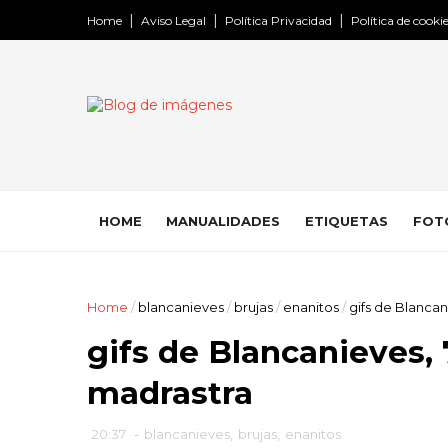
Home
Aviso Legal
Política Privacidad
Política de cooki
HOME
MANUALIDADES
ETIQUETAS
FOT
Home
/
blancanieves
/
brujas
/
enanitos
/
gifs de Blancan
gifs de Blancanieves, 
madrastra
20:37
-
blancanieves
,
brujas
,
enanitos