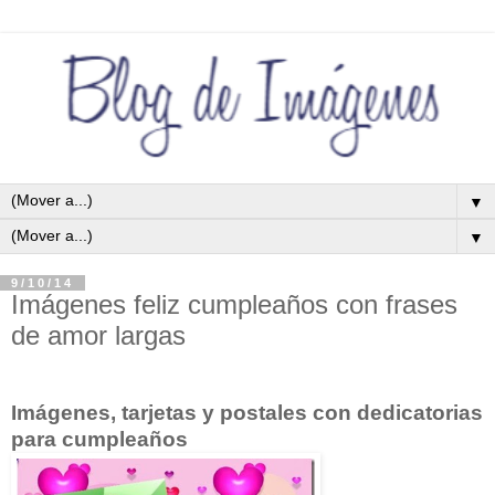
▼
▼
9/10/14
Imágenes feliz cumpleaños con frases
de amor largas
Imágenes, tarjetas y postales con dedicatorias
para cumpleaños