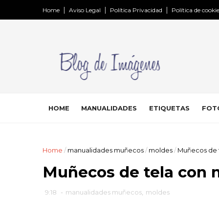
Home
Aviso Legal
Política Privacidad
Política de cooki
HOME
MANUALIDADES
ETIQUETAS
FOT
Home
/
manualidades muñecos
/
moldes
/
Muñecos de t
Muñecos de tela con m
9:18
-
manualidades muñecos
,
moldes