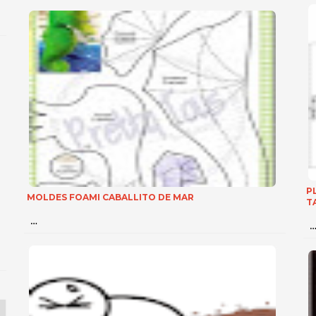
P
MOLDES FOAMI CABALLITO DE MAR
T
…