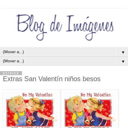
▼
▼
21/3/12
Extras San Valentín niños besos