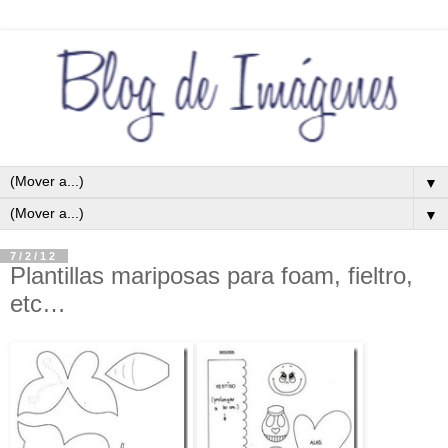
▼
▼
7/2/12
Plantillas mariposas para foam, fieltro,
etc…