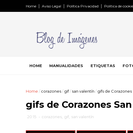
Home
Aviso Legal
Política Privacidad
Política de cooki
HOME
MANUALIDADES
ETIQUETAS
FOT
Home
/
corazones
/
gif
/
san valentín
/
gifs de Corazones 
gifs de Corazones San
20:15
-
corazones
,
gif
,
san valentín