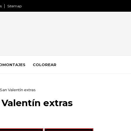
es
Sitemap
OMONTAJES
COLOREAR
San Valentín extras
 Valentín extras