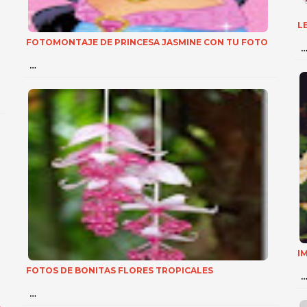
L
FOTOMONTAJE DE PRINCESA JASMINE CON TU FOTO
…
I
FOTOS DE BONITAS FLORES TROPICALES
…
A