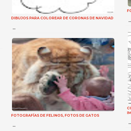
F
DIBUJOS PARA COLOREAR DE CORONAS DE NAVIDAD
…
C
I
FOTOGRAFÍAS DE FELINOS, FOTOS DE GATOS
…