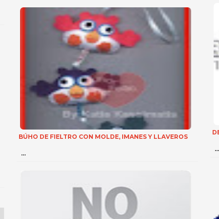
D
BÚHO DE FIELTRO CON MOLDE, IMANES Y LLAVEROS
…