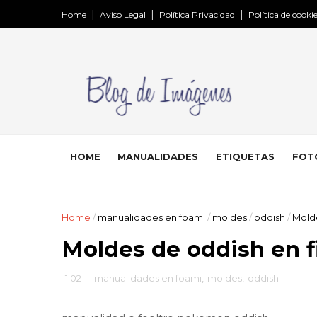
Home
Aviso Legal
Política Privacidad
Política de cooki
HOME
MANUALIDADES
ETIQUETAS
FOT
Home
/
manualidades en foami
/
moldes
/
oddish
/
Molde
Moldes de oddish en fi
1:02
-
manualidades en foami
,
moldes
,
oddish