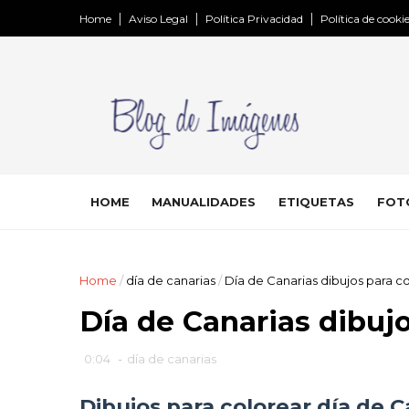
Home
Aviso Legal
Política Privacidad
Política de cooki
HOME
MANUALIDADES
ETIQUETAS
FOT
Home
/
día de canarias
/
Día de Canarias dibujos para c
Día de Canarias dibujo
0:04
-
día de canarias
Dibujos para colorear día de C