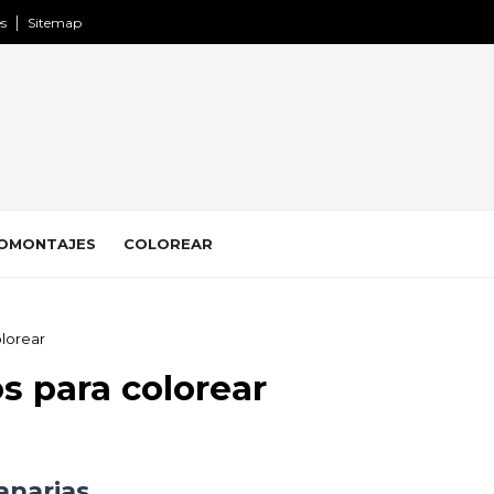
es
Sitemap
OMONTAJES
COLOREAR
olorear
s para colorear
anarias