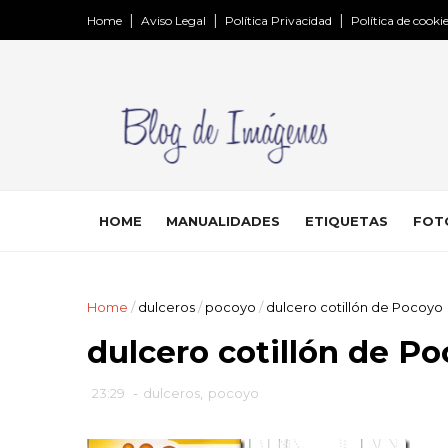
Home
Aviso Legal
Política Privacidad
Política de cooki
HOME
MANUALIDADES
ETIQUETAS
FOT
Home
/
dulceros
/
pocoyo
/
dulcero cotillón de Pocoyo
dulcero cotillón de P
23:29
-
dulceros
,
pocoyo