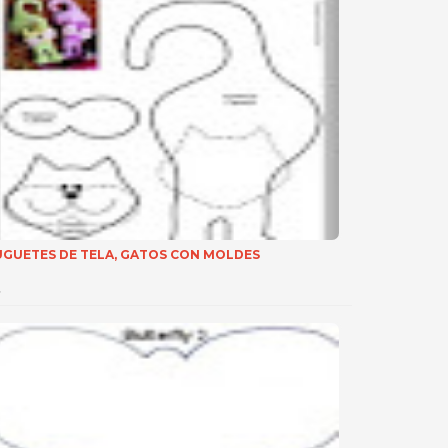
UGUETES DE TELA, GATOS CON MOLDES
…