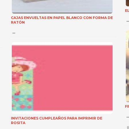
E
CAJAS ENVUELTAS EN PAPEL BLANCO CON FORMA DE
RATÓN
…
F
INVITACIONES CUMPLEAÑOS PARA IMPRIMIR DE
ROSITA