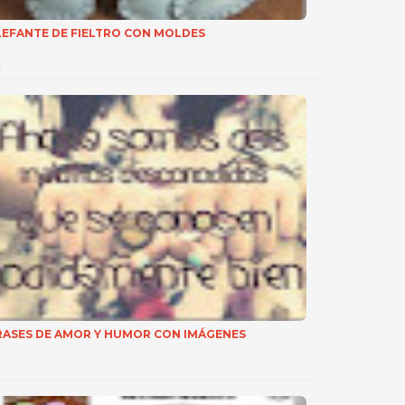
LEFANTE DE FIELTRO CON MOLDES
…
RASES DE AMOR Y HUMOR CON IMÁGENES
…